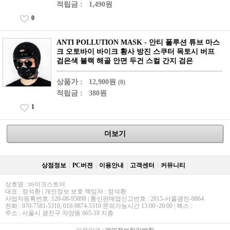
적립금 :
1,490원
0
ANTI POLLUTION MASK - 안티 폴루션 튜브 마스
크 오토바이 바이크 황사 방진 스쿠터 목토시 버프
검은색 블랙 해골 안면 두건 스컬 간지 검은
상품가 :
12,900원
(0)
적립금 :
380원
1
더보기
상점정보
PC버젼
이용안내
고객센터
커뮤니티
상호명 : 바이크스토어
대표 : 정석환 | 개인정보 보호 책임자 : 정석환
사업자등록번호 :120-08-95898 | 통신판매업신고번호 : 2015-서울광진-0864
전화 : 070-7581-5310, 010-9874-5310 문의가능시간 13:00~20:00 | 팩스 :
주소 : 서울시 광진구 자양동 665-18 지층