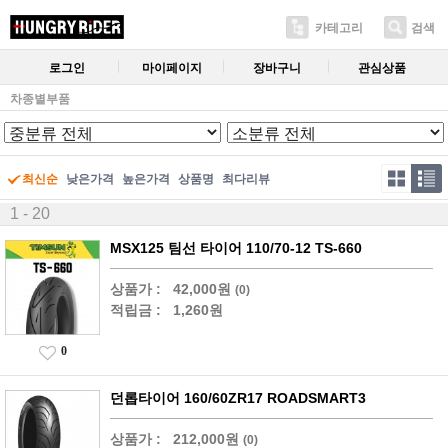
카테고리
검색
로그인
마이페이지
장바구니
관심상품
차종별부품
최신순
낮은가격
높은가격
상품명
최다리뷰
1 - 20
MSX125 팀선 타이어 110/70-12 TS-660
상품가 :
42,000원
(0)
적립금 :
1,260원
0
던롭타이어 160/60ZR17 ROADSMART3
상품가 :
212,000원
(0)