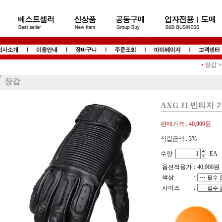
장갑
>
장갑
AXG J1 빈티지
판매가격 :
40,900원
적립금액 :
3%
수량
EA
옵션적용가
:
40,900
원
색상
:
사이즈
: