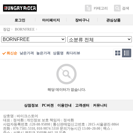
카테고리
검색
로그인
마이페이지
장바구니
관심상품
장갑
BORNFREE
최신순
낮은가격
높은가격
상품명
최다리뷰
해당 데이터가 없습니다.
상점정보
PC버젼
이용안내
고객센터
커뮤니티
상호명 : 바이크스토어
대표 : 정석환 | 개인정보 보호 책임자 : 정석환
사업자등록번호 :120-08-95898 | 통신판매업신고번호 : 2015-서울광진-0864
전화 : 070-7581-5310, 010-9874-5310 문의가능시간 13:00~20:00 | 팩스 :
주소 : 서울시 광진구 자양동 665-18 지층