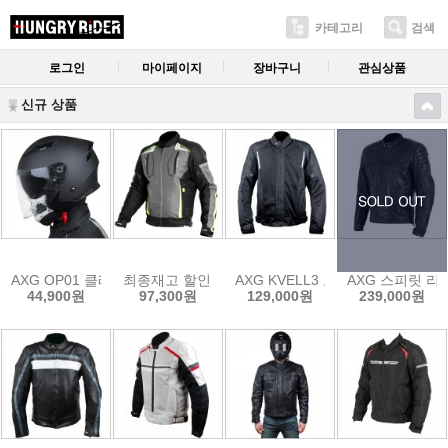
카테고리
검색
로그인
마이페이지
장바구니
관심상품
신규 상품
AXG OP01 클래식 오토바이 오픈페이스 헬멧 4000원상당 멀티마스
최종재고 할인 판매 AXG DETROIT 올시즌 오토
AXG KVELL3 오토바이 메쉬자켓
AXG 스피릿 리
44,900원
97,300원
129,000원
239,000원