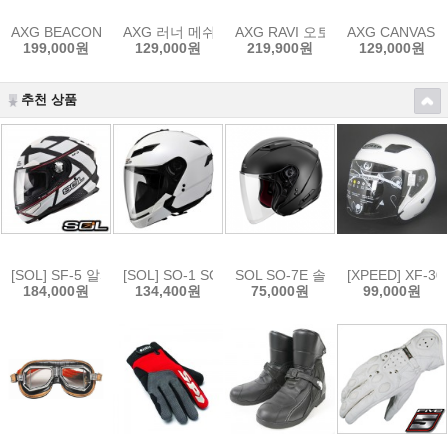
AXG BEACON 오토바이 소가죽자켓
AXG 러너 메쉬 오토바이 자켓 봄 여름 가을 3계절
AXG RAVI 오토바이 리얼 소가죽
AXG CANVA
199,000원
129,000원
219,900원
129,000원
추천 상품
[SOL] SF-5 알파 무광 블랙 화이트 - 솔 풀페이스 헬멧박스손상 2XL 
[SOL] SO-1 SOLID Pearl White 20%할인 
SOL SO-7E 솔리드 무광블랙 
[XPEED] XF-
184,000원
134,400원
75,000원
99,000원