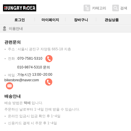
카테고리
검색
로그인
마이페이지
장바구니
관심상품
이용안내
관련문의
주소 : 서울시 광진구 자양동 665-18 지층
전화 :
070-7581-5310
010-9874-5310 문의
가능시간 13:00~20:00
메일 :
bikestore@naver.com
배송안내
배송 방법은
택배
입니다.
주문하신 날로부터 1~4일 안에 받을 수 있습니다.
온라인 입금시 입금 확인 후 1~4일
신용카드 결제 시 주문 후 1~4일