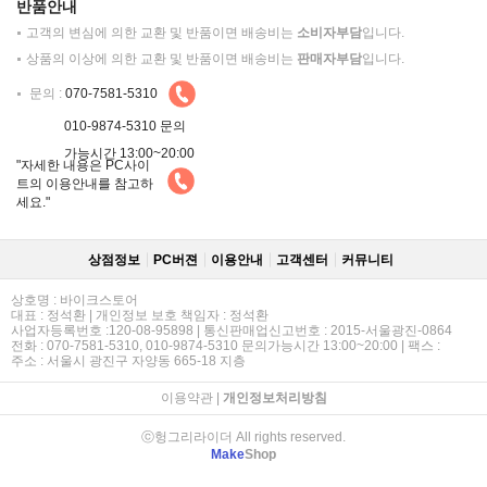
반품안내
고객의 변심에 의한 교환 및 반품이면 배송비는
소비자부담
입니다.
상품의 이상에 의한 교환 및 반품이면 배송비는
판매자부담
입니다.
문의 :
070-7581-5310
010-9874-5310 문의
가능시간 13:00~20:00
"자세한 내용은 PC사이
트의 이용안내를 참고하
세요."
상점정보
PC버젼
이용안내
고객센터
커뮤니티
상호명 : 바이크스토어
대표 : 정석환 | 개인정보 보호 책임자 : 정석환
사업자등록번호 :120-08-95898 | 통신판매업신고번호 : 2015-서울광진-0864
전화 : 070-7581-5310, 010-9874-5310 문의가능시간 13:00~20:00 | 팩스 :
주소 : 서울시 광진구 자양동 665-18 지층
이용약관
|
개인정보처리방침
ⓒ헝그리라이더 All rights reserved.
Make
Shop